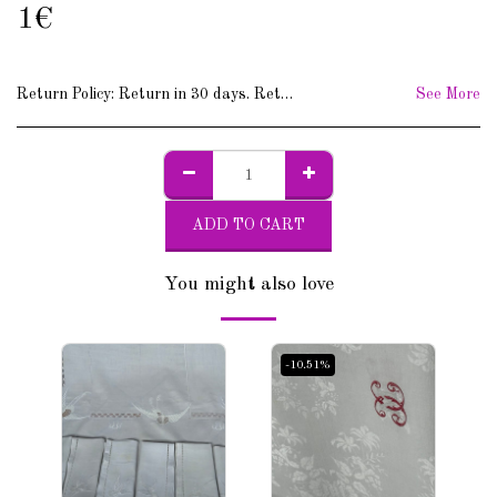
1
€
Return Policy:
Return in 30 days. Return costs to your care.
See More
ADD TO CART
You might also love
-10.51%