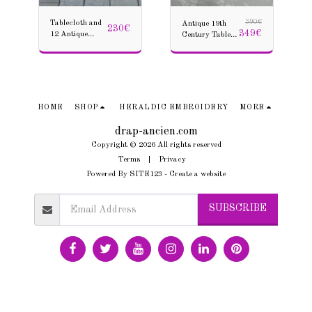
Tablecloth and
390
€
Antique 19th
230
€
349
€
12 Antique
Century Table
Napkins from
Service
the Indochina
Tablecloth 12
period, Cranes,
Napkins Linen
Ideograms
Thread Damask
Floral,
Monogram Mx
HOME
SHOP
HERALDIC EMBROIDERY
MORE
"
drap-ancien.com
Copyright © 2026 All rights reserved
Terms
|
Privacy
Powered By
SITE123
-
Create a website
SUBSCRIBE