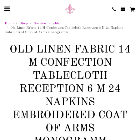
Home
Shop
Service de Table
Old Linen Fabric 14 M Confection Tablecloth Reception 6 M 24 Napkins
embroidered Coat of Arms monogramm
OLD LINEN FABRIC 14
M CONFECTION
TABLECLOTH
RECEPTION 6 M 24
NAPKINS
EMBROIDERED COAT
OF ARMS