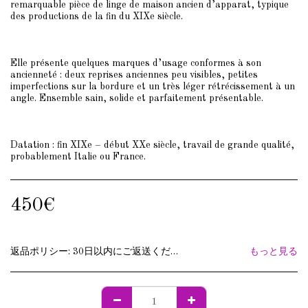
remarquable pièce de linge de maison ancien d’apparat, typique
des productions de la fin du XIXe siècle.
Elle présente quelques marques d’usage conformes à son
ancienneté : deux reprises anciennes peu visibles, petites
imperfections sur la bordure et un très léger rétrécissement à un
angle. Ensemble sain, solide et parfaitement présentable.
Datation : fin XIXe – début XXe siècle, travail de grande qualité,
probablement Italie ou France.
450
€
返品ポリシー:
30日以内にご返送ください。あなたの費用で費用を返します。
もっと見る