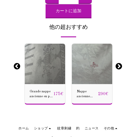
カートに追加
他の超おすすめ
-16.2%
179
€
Grande nappe
Nappe
ル
リネン
175
€
290
€
150
€
ancienne en pur
ancienne
ク、ダ
fil damassé,
300x200
下
ク、王
décor Empire,
damas raffiné
ム
のモノ
personnalisable
chasse à
古
の例外
en
courre
ク
いテー
monogramme
monogramme
ン
ロス。
– fin XIX
HA – fil de lin
トRR
ホーム
ショップ
紋章刺繍
約
ニュース
その他
– XIXe siècle