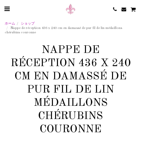
ホーム
ショップ
Nappe de réception 436 x 240 cm en damassé de pur fil de lin médaillons
chérubins couronne
NAPPE DE
RÉCEPTION 436 X 240
CM EN DAMASSÉ DE
PUR FIL DE LIN
MÉDAILLONS
CHÉRUBINS
COURONNE