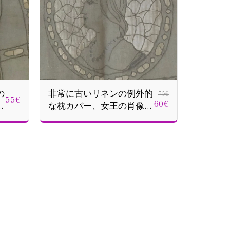
の
非常に古いリネンの例外的
75
€
55
€
60
€
な枕カバー、女王の肖像画
の刺繡。 S142