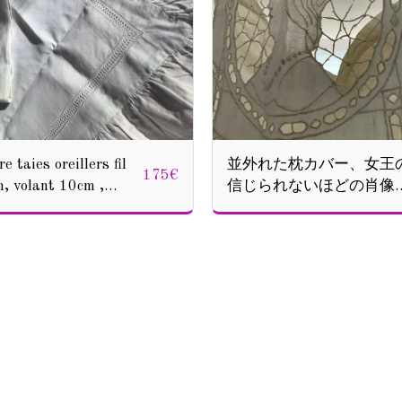
e taies oreillers fil
並外れた枕カバー、女王
175
€
n, volant 10cm ,
信じられないほどの肖像
gramme BB, 86x86,
画、リシュリューS 141
ÈME TBE