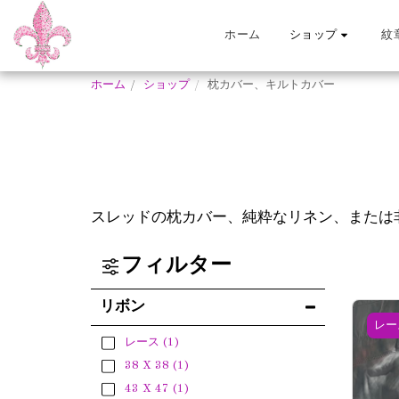
ホーム
紋
ショップ
ホーム
ショップ
枕カバー、キルトカバー
スレッドの枕カバー、純粋なリネン、または
フィルター
リボン
レー
レース
(1)
38 X 38
(1)
43 X 47
(1)