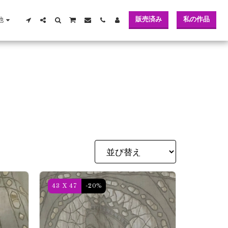
販売済み
私の作品
他
43 X 47
-20%