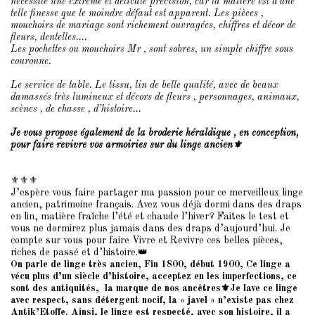
nécessité une extrême et délicate précision, car la matière est d'une
telle finesse que le moindre défaut est apparent. Les pièces ,
mouchoirs de mariage sont richement ouvragées, chiffres et décor de
fleurs, dentelles….
Les pochettes ou mouchoirs Mr , sont sobres, un simple chiffre sous
couronne.
Le service de table. Le tissu, lin de belle qualité, avec de beaux
damassés très lumineux et décors de fleurs , personnages, animaux,
scènes , de chasse , d’histoire…
Je vous propose également de la broderie héraldique , en conception,
pour faire revivre vos armoiries sur du linge ancien⚜️
⚜️⚜️⚜️
J’espère vous faire partager ma passion pour ce merveilleux linge
ancien, patrimoine français. Avez vous déjà dormi dans des draps
en lin, matière fraîche l’été et chaude l’hiver? Faites le test et
vous ne dormirez plus jamais dans des draps d’aujourd’hui. Je
compte sur vous pour faire Vivre et Revivre ces belles pièces,
riches de passé et d’histoire.👑
On parle de linge très ancien, Fin 1800, début 1900, Ce linge a
vécu plus d’un siècle d’histoire, acceptez en les imperfections, ce
sont des antiquités, la marque de nos ancêtres⚜️Je lave ce linge
avec respect, sans détergent nocif, la « javel » n’existe pas chez
Antik’Etoffe. Ainsi, le linge est respecté, avec son histoire, il a