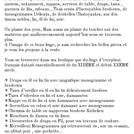
anciens, notamment, nappes, services de table, draps, taies ,
parures de lits, rideaux.....Tous ornés d‘Incroyables broderies, de
monogrammes Délicats, de dentelles Chatoyantes, sur des
tissus nobles, lin, fil de lin, soie .
Un plaisir des yeux, Mais aussi un plaisir du toucher sur des
matières que malheureusement aujourd’hui nous ne trouvons
plus.
A l’image de ce beau linge, je sais rechercher les belles pièces et
je vous les propose à la vente.
Vous ne trouverez dans ma boutique que du linge d’exception
français datant essentiellement de fin XIXÈME et début XXÈME
siècle.
⚜️ Draps en fil ou lin fin avec magnifique monogramme et
broderies
⚜️ Taies d’oreiller en fil ou lin fin délicatement brodées
⚜️Taies d’édredon en lin et soie, damassées
⚜️Nappe en fil de lin et soie damassées avec monogramme
⚜️ Serviettes en coton et soie damassé avec monogramme
⚜️Chemins de table on napperons broderie Richelieu
⚜️ Mouchoirs de dames en fin linon
⚜️ Découvertes de draps en Fil, pour vos travaux de couture.
⚜️ Merveilleux Monogrammes qui retrouveront vie, sur un coussin,
un abbat jour , une pochette....