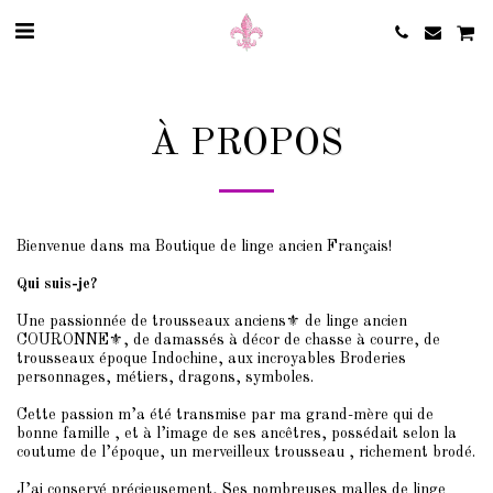
À PROPOS
Bienvenue dans ma Boutique de linge ancien Français!
Qui suis-je?
Une passionnée de trousseaux anciens⚜️ de linge ancien
COURONNE⚜️, de damassés à décor de chasse à courre, de
trousseaux époque Indochine, aux incroyables Broderies
personnages, métiers, dragons, symboles.
Cette passion m’a été transmise par ma grand-mère qui de
bonne famille , et à l’image de ses ancêtres, possédait selon la
coutume de l’époque, un merveilleux trousseau , richement brodé.
J’ai conservé précieusement, Ses nombreuses malles de linge