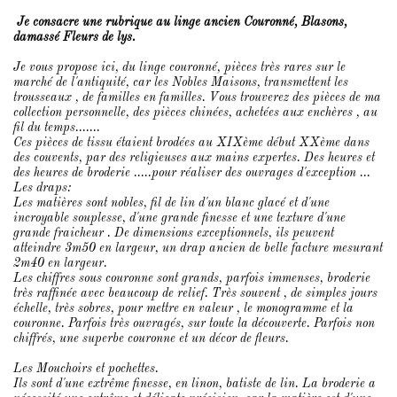
Je consacre une rubrique au linge ancien Couronné, Blasons,
damassé Fleurs de lys.
Je vous propose ici, du linge couronné, pièces très rares sur le
marché de l'antiquité, car les Nobles Maisons, transmettent les
trousseaux , de familles en familles. Vous trouverez des pièces de ma
collection personnelle, des pièces chinées, achetées aux enchères , au
fil du temps.......
Ces pièces de tissu étaient brodées au XIXème début XXème dans
des couvents, par des religieuses aux mains expertes. Des heures et
des heures de broderie .....pour réaliser des ouvrages d'exception ...
Les draps:
Les matières sont nobles, fil de lin d'un blanc glacé et d'une
incroyable souplesse, d'une grande finesse et une texture d'une
grande fraicheur . De dimensions exceptionnels, ils peuvent
atteindre 3m50 en largeur, un drap ancien de belle facture mesurant
2m40 en largeur.
Les chiffres sous couronne sont grands, parfois immenses, broderie
très raffinée avec beaucoup de relief. Très souvent , de simples jours
échelle, très sobres, pour mettre en valeur , le monogramme et la
couronne. Parfois très ouvragés, sur toute la découverte. Parfois non
chiffrés, une superbe couronne et un décor de fleurs.
Les Mouchoirs et pochettes.
Ils sont d'une extrême finesse, en linon, batiste de lin. La broderie a