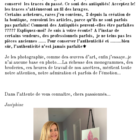
conservé les traces du passé. Ce sont des antiquités! Acceptez le!
les traces s’atténueront au fil des lavages.
Certains acheteurs, rares j’en conviens, 2 depuis la création de
la boutique, renvoient les articles, parce qu’ils ne sont parfois
pas parfaits! Comment des Antiquités peuvent-elles être parfaites
????? Expliquez-moi? Je suis à votre écoute? A l’instar de
certains vendeurs, des professionnels parfois, je ne teins pas les
pièces anciennes ...... Pour conserver l’authenticité et .........bien
sûr, l’authenticité n’est jamais parfaite⚜️
Je les photographie, comme des œuvres d’art, enfin j’essaye...je
n’ai aucune base en photo......La richesse des monogrammes, des
broderies, ces heures de travail de nos ancêtres, méritent toute
notre attention, notre admiration et parfois de l’émotion....
Dans l’attente de vous connaître, chers passionnés....
Joséphine