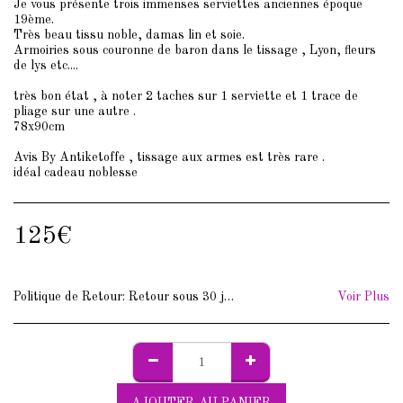
Je vous présente trois immenses serviettes anciennes époque
19ème.
Très beau tissu noble, damas lin et soie.
Armoiries sous couronne de baron dans le tissage , Lyon, fleurs
de lys etc....
très bon état , à noter 2 taches sur 1 serviette et 1 trace de
pliage sur une autre .
78x90cm
Avis By Antiketoffe , tissage aux armes est très rare .
idéal cadeau noblesse
125
€
Politique de Retour:
Retour sous 30 jours. Frais de retour à votre charge.
Voir Plus
AJOUTER AU PANIER