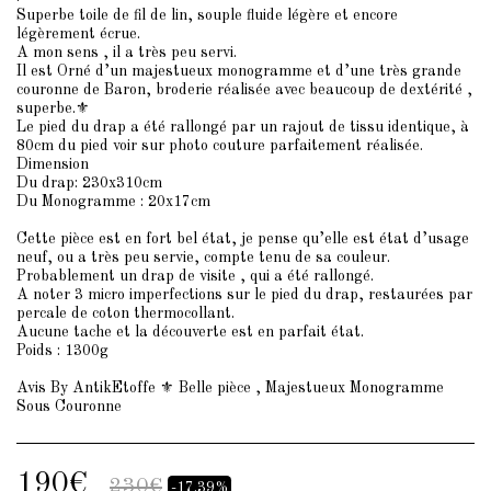
Superbe toile de fil de lin, souple fluide légère et encore
légèrement écrue.
A mon sens , il a très peu servi.
Il est Orné d’un majestueux monogramme et d’une très grande
couronne de Baron, broderie réalisée avec beaucoup de dextérité ,
superbe.⚜️
Le pied du drap a été rallongé par un rajout de tissu identique, à
80cm du pied voir sur photo couture parfaitement réalisée.
Dimension
Du drap: 230x310cm
Du Monogramme : 20x17cm
Cette pièce est en fort bel état, je pense qu’elle est état d’usage
neuf, ou a très peu servie, compte tenu de sa couleur.
Probablement un drap de visite , qui a été rallongé.
A noter 3 micro imperfections sur le pied du drap, restaurées par
percale de coton thermocollant.
Aucune tache et la découverte est en parfait état.
Poids : 1300g
Avis By AntikEtoffe ⚜️ Belle pièce , Majestueux Monogramme
Sous Couronne
190
€
230
€
-17.39%