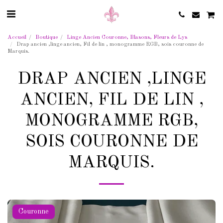
Accueil
Boutique
Linge Ancien Couronne, Blasons, Fleurs de Lys
Drap ancien ,linge ancien, Fil de lin , monogramme RGB, sois couronne de
Marquis.
DRAP ANCIEN ,LINGE
ANCIEN, FIL DE LIN ,
MONOGRAMME RGB,
SOIS COURONNE DE
MARQUIS.
Couronne