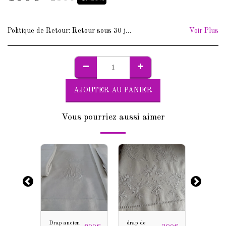
Politique de Retour:
Retour sous 30 jours. Frais de retour à votre charge.
Voir Plus
AJOUTER AU PANIER
Vous pourriez aussi aimer
n
Drap ancien
drap de
Drap an