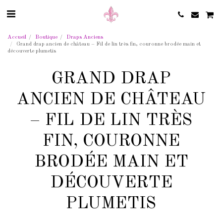
Accueil
Boutique
Draps Anciens
Grand drap ancien de château – Fil de lin très fin, couronne brodée main et
découverte plumetis
GRAND DRAP
ANCIEN DE CHÂTEAU
– FIL DE LIN TRÈS
FIN, COURONNE
BRODÉE MAIN ET
DÉCOUVERTE
PLUMETIS