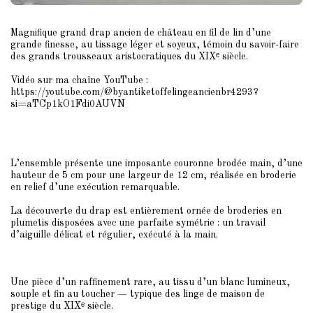
Magnifique grand drap ancien de château en fil de lin d’une
grande finesse, au tissage léger et soyeux, témoin du savoir-faire
des grands trousseaux aristocratiques du XIXᵉ siècle.
Vidéo sur ma chaîne YouTube :
https://youtube.com/@byantiketoffelingeancienbr4293?
si=aTCp1kO1Fdi0AUVN
L’ensemble présente une imposante couronne brodée main, d’une
hauteur de 5 cm pour une largeur de 12 cm, réalisée en broderie
en relief d’une exécution remarquable.
La découverte du drap est entièrement ornée de broderies en
plumetis disposées avec une parfaite symétrie : un travail
d’aiguille délicat et régulier, exécuté à la main.
Une pièce d’un raffinement rare, au tissu d’un blanc lumineux,
souple et fin au toucher — typique des linge de maison de
prestige du XIXᵉ siècle.