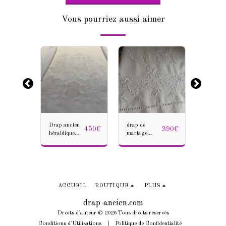
Vous pourriez aussi aimer
n
Drap ancien
drap de
Drap an
200
€
450
€
390
€
héraldique
mariage
en métis
brodé en pur
broderie
brodé,
me
fil de lin,
blanche
monogr
monogramme
festonné fil de
M.B sou
e
ML, blasons
lin,
couronn
et chimères,
monogramme
marquis
246 × 330
CM fin XIXe
linge de
ACCUEIL
BOUTIQUE
PLUS
in
siècle
château 
236x350
XIX
drap-ancien.com
Droits d'auteur © 2026 Tous droits réservés
Conditions d'Utilisations
|
Politique de Confidentialité