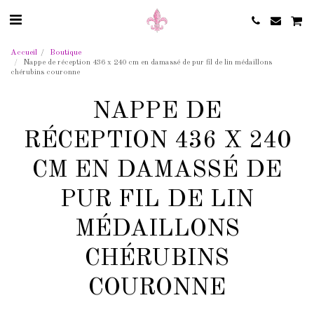
Accueil
Boutique
Nappe de réception 436 x 240 cm en damassé de pur fil de lin médaillons
chérubins couronne
NAPPE DE
RÉCEPTION 436 X 240
CM EN DAMASSÉ DE
PUR FIL DE LIN
MÉDAILLONS
CHÉRUBINS
COURONNE