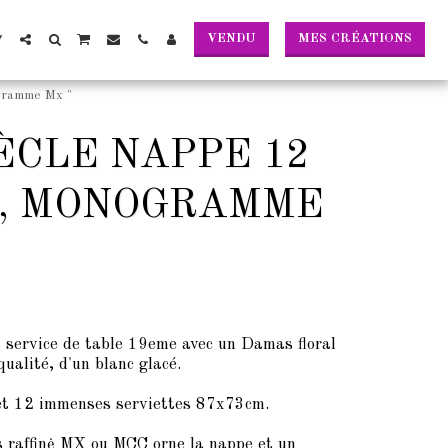
VENDU
MES CRÉATIONS
ogramme Mx "
ÈCLE NAPPE 12
L, MONOGRAMME
 service de table 19eme avec un Damas floral
 qualité, d'un blanc glacé.
t 12 immenses serviettes 87x73cm.
raffinė MX ou MCC orne la nappe et un