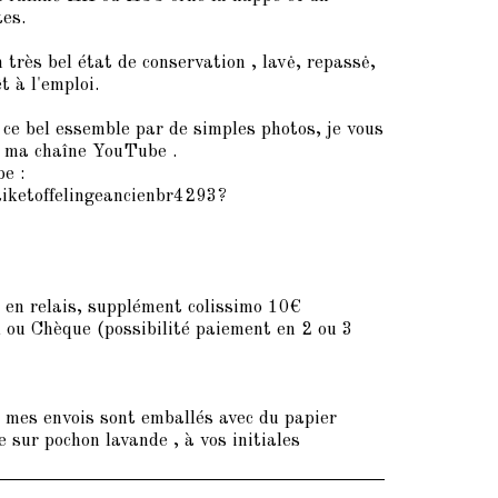
es.
 très bel état de conservation , lavė, repassė,
 à l'emploi.
r ce bel essemble par de simples photos, je vous
ur ma chaîne YouTube .
e :
iketoffelingeancienbr4293?
s en relais, supplément colissimo 10€
ou Chèque (possibilité paiement en 2 ou 3
s mes envois sont emballés avec du papier
e sur pochon lavande , à vos initiales