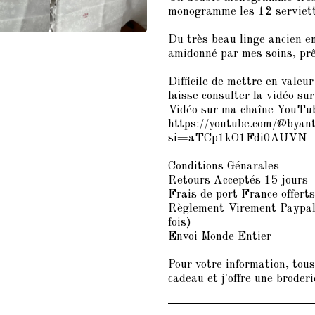
monogramme les 12 serviett
Du très beau linge ancien en
amidonné par mes soins, prêt
Difficile de mettre en valeu
laisse consulter la vidéo s
Vidéo sur ma chaîne YouTub
https://youtube.com/@byant
si=aTCp1kO1Fdi0AUVN
Conditions Génarales
Retours Acceptés 15 jours
Frais de port France offert
Règlement Virement Paypal 
fois)
Envoi Monde Entier
Pour votre information, tou
cadeau et j'offre une broderi